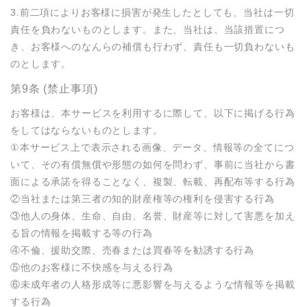
3.前二項によりお客様に損害が発生したとしても、当社は一切
責任を負わないものとします。また、当社は、当該措置につ
き、お客様へのなんらの補償も行わず、責任も一切負わないも
のとします。
第9条 (禁止事項)
お客様は、本サービスを利用するに際して、以下に掲げる行為
をしてはならないものとします。

①本サービス上で表示される画像、データ、情報等の全てにつ
いて、その有償無償や形態の如何を問わず、事前に当社から書
面による承諾を得ることなく、複製、転載、再配布等する行為

②当社または第三者の知的財産権等の権利を侵害する行為

③他人の身体、生命、自由、名誉、財産等に対して害悪を加え
る旨の情報を掲載する等の行為

④不倫、援助交際、売春または買春等を勧誘する行為

⑤他のお客様に不快感を与える行為

⑥未成年者の人格形成等に悪影響を与えるような情報等を掲載
する行為
