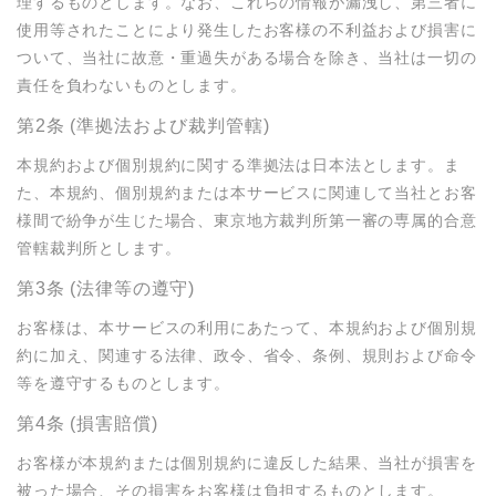
理するものとします。なお、これらの情報が漏洩し、第三者に
使用等されたことにより発生したお客様の不利益および損害に
ついて、当社に故意・重過失がある場合を除き、当社は一切の
責任を負わないものとします。
第2条 (準拠法および裁判管轄)
本規約および個別規約に関する準拠法は日本法とします。ま
た、本規約、個別規約または本サービスに関連して当社とお客
様間で紛争が生じた場合、東京地方裁判所第一審の専属的合意
管轄裁判所とします。
第3条 (法律等の遵守)
お客様は、本サービスの利用にあたって、本規約および個別規
約に加え、関連する法律、政令、省令、条例、規則および命令
等を遵守するものとします。
第4条 (損害賠償)
お客様が本規約または個別規約に違反した結果、当社が損害を
被った場合、その損害をお客様は負担するものとします。